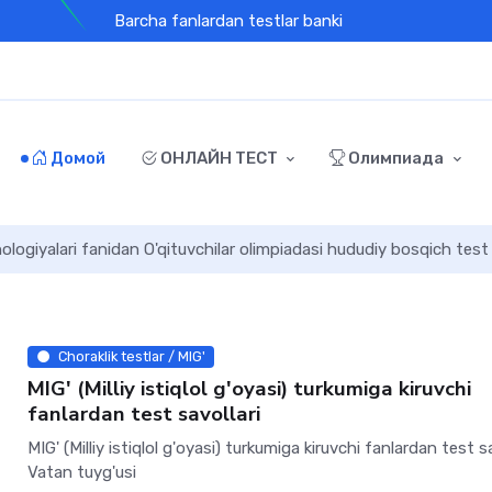
Barcha fanlardan testlar banki
Домой
ОНЛАЙН ТЕСТ
Олимпиада
logiyalari fanidan O'qituvchilar olimpiadasi hududiy bosqich test
Choraklik testlar / MIG'
MIG' (Milliy istiqlol g'oyasi) turkumiga kiruvchi
fanlardan test savollari
MIG' (Milliy istiqlol g'oyasi) turkumiga kiruvchi fanlardan test sa
Vatan tuyg'usi