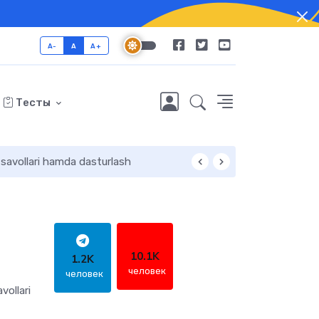
A-
A
A+
Тесты
 savollari hamda dasturlash
MATEMATIKA FAN
10.1K
1.2K
человек
человек
vollari