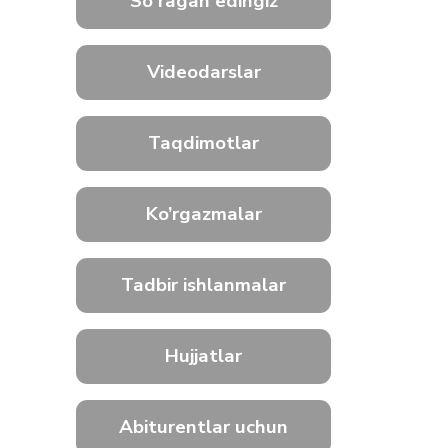
So'ragan edingiz
Videodarslar
Taqdimotlar
Ko’rgazmalar
Tadbir ishlanmalar
Hujjatlar
Abiturentlar uchun