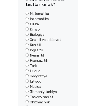
testlar kerak?
Matematika
Informatika
Fizika
Kimyo
Biologiya
Ona tili va adabiyot
Rus tili
Ingliz tili
Nemis tili
Fransuz tili
Tarix
Huquq
Geografiya
Iqtisod
Musiqa
Jismoniy tarbiya
Tasviriy san'at
Chizmachilik