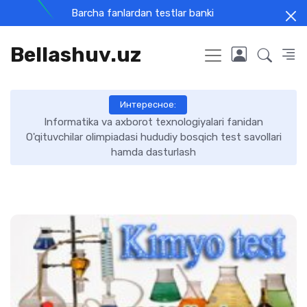
Barcha fanlardan testlar banki
Bellashuv.uz
Интересное:
Informatika va axborot texnologiyalari fanidan
O'qituvchilar olimpiadasi hududiy bosqich test savollari
hamda dasturlash