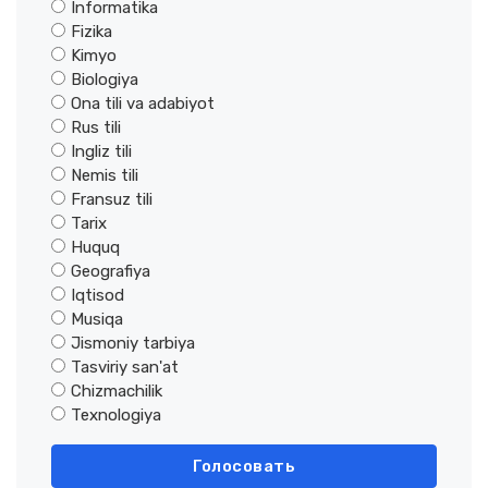
Informatika
Fizika
Kimyo
Biologiya
Ona tili va adabiyot
Rus tili
Ingliz tili
Nemis tili
Fransuz tili
Tarix
Huquq
Geografiya
Iqtisod
Musiqa
Jismoniy tarbiya
Tasviriy san'at
Chizmachilik
Texnologiya
Голосовать