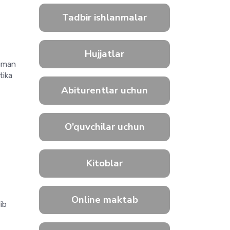
Tadbir ishlanmalar
Hujjatlar
tuman
tika
Abiturentlar uchun
O’quvchilar uchun
Kitoblar
Online maktab
lib