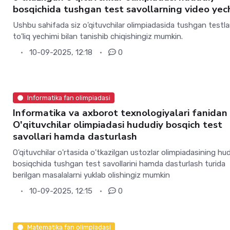
bosqichida tushgan test savollarning video yec
Ushbu sahifada siz o'qituvchilar olimpiadasida tushgan testla
to'liq yechimi bilan tanishib chiqishingiz mumkin.
10-09-2025, 12:18
0
Informatika fan olimpiadasi
Informatika va axborot texnologiyalari fanidan
O'qituvchilar olimpiadasi hududiy bosqich test
savollari hamda dasturlash
O'qituvchilar o'rtasida o'tkazilgan ustozlar olimpiadasining hu
bosiqchida tushgan test savollarini hamda dasturlash turida
berilgan masalalarni yuklab olishingiz mumkin
10-09-2025, 12:15
0
Matematika fan olimpiadasi