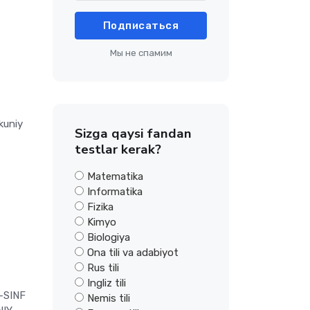
Подписаться
Мы не спамим
kuniy
Sizga qaysi fandan
testlar kerak?
Matematika
Informatika
Fizika
Kimyo
Biologiya
Ona tili va adabiyot
Rus tili
Ingliz tili
-SINF
Nemis tili