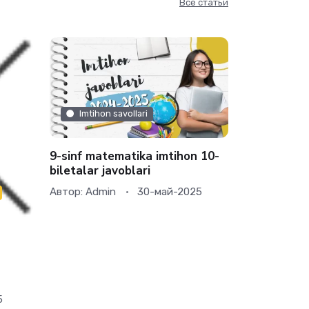
Все статьи
Imtihon savollari
Imtihon 
9-sinf matematika imtihon 10-
9-sinf mate
biletalar javoblari
biletalar ja
Автор:
Admin
30-май-2025
Автор:
Admi
5