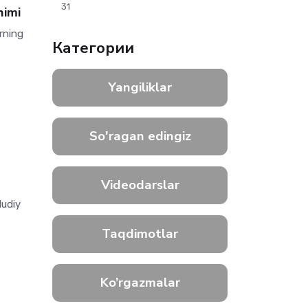
31
himi
rning
Категории
Yangiliklar
So'ragan edingiz
Videodarslar
dudiy
Taqdimotlar
Ko’rgazmalar