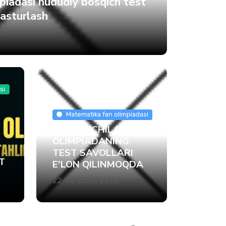
mpiadasi hududiy bosqich test
asturlash
0
si
Matematika fan olimpiadasi
O'QITUVCHILAR
OLIMPIADANING
TEST SAVOLLARI
T
E'LON QILINMOQDA
22-08-2025, 23:08