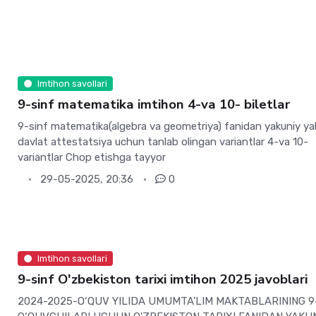
Imtihon savollari
9-sinf matematika imtihon 4-va 10- biletlar
9-sinf matematika(algebra va geometriya) fanidan yakuniy ya
davlat attestatsiya uchun tanlab olingan variantlar 4-va 10-
variantlar Chop etishga tayyor
29-05-2025, 20:36
0
Imtihon savollari
9-sinf O'zbekiston tarixi imtihon 2025 javoblari
2024-2025-O‘QUV YILIDA UMUMTA’LIM MAKTABLARINING 9