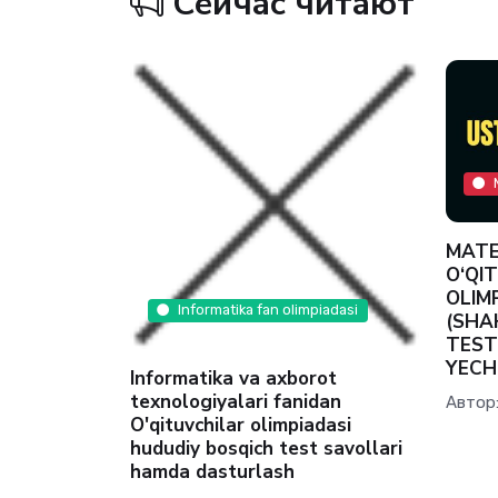
Сейчас читают
MATE
piadasi
O‘QI
OLIM
Informatika fan olimpiadasi
(SHA
5-2026
TEST
man
YECH
Informatika va axborot
texnologiyalari fanidan
Автор
кт-2025
O'qituvchilar olimpiadasi
hududiy bosqich test savollari
hamda dasturlash