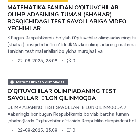
MATEMATIKA FANIDAN O‘QITUVCHILAR
OLIMPIADASINING TUMAN (SHAHAR)
BOSQICHIDAGI TEST SAVOLLARIGA VIDEO-
YECHIMLAR
⚡️Bugun Respublikamiz bo'ylab O'qituvchilar olimpiadasining 
(shahar) bosqichi bo'lib o'tdi. 🔔Mazkur olimpiadaning matema
fanidan test materiallari bo‘yicha murojaat va
22-08-2025, 23:09
0
Matematika fan olimpiadasi
O'QITUVCHILAR OLIMPIADANING TEST
SAVOLLARI E'LON QILINMOQDA
OLIMPIADANING TEST SAVOLLARI E'LON QILINMOQDA ⚡️
Xabaringiz bor bugun Respublikamiz boʻylab barcha tuman
(shahar)larda O'qituvchilar o'rtasida Respublika olimpiadasi boʻ
22-08-2025, 23:08
0