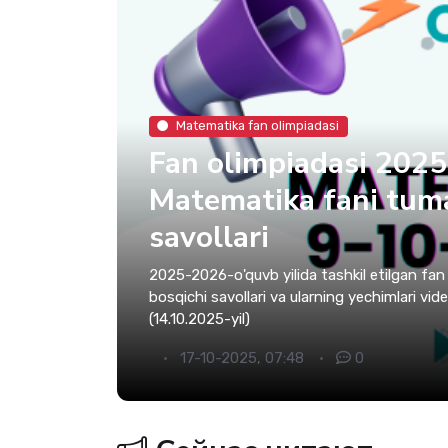
Matematika fan olimpiadasi
Fan olimpiadasi 202
Matematika fani tum
savollari
2025-2026-o'quvb yilida tashkil etilgan fa
bosqichi savollari va ularning yechimlari vi
(14.10.2025-yil)
17-10-2025, 07:48
0