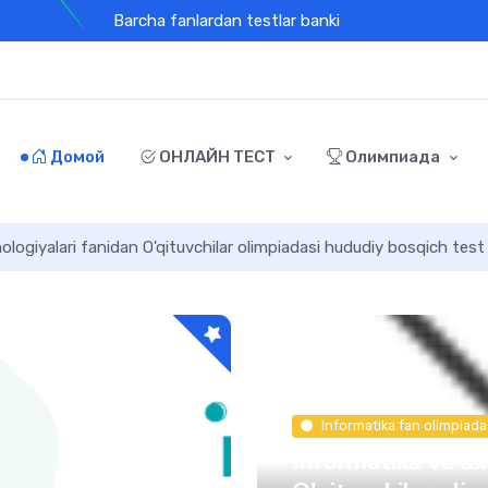
Barcha fanlardan testlar banki
Домой
ОНЛАЙН ТЕСТ
Олимпиада
logiyalari fanidan O'qituvchilar olimpiadasi hududiy bosqich test
Informatika fan olimpiada
Informatika va ax