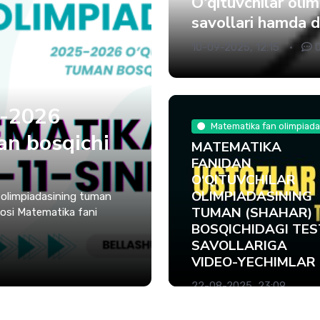
O'qituvchilar oli
savollari hamda d
10-09-2025, 12:15
5-2026
Matematika fan olimpiada
an bosqichi
MATEMATIKA
FANIDAN
O‘QITUVCHILAR
OLIMPIADASINING
n olimpiadasining tuman
TUMAN (SHAHAR)
deosi Matematika fani
BOSQICHIDAGI TES
SAVOLLARIGA
VIDEO-YECHIMLAR
22-08-2025, 23:09