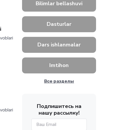
Bilimlar bellashuvi
Dasturlar
i
voblari
Dars ishlanmalar
Imtihon
Все разделы
Подпишитесь на
voblari
нашу рассылку!