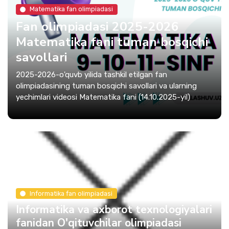
Matematika fan olimpiadasi
Fan olimpiadasi 2025-2026
Matematika fani tuman bosqichi
savollari
2025-2026-o'quvb yilida tashkil etilgan fan
olimpiadasining tuman bosqichi savollari va ularning
yechimlari videosi Matematika fani (14.10.2025-yil)
Informatika fan olimpiadasi
Informatika va axborot texnologiyalari
fanidan O'qituvchilar olimpiadasi