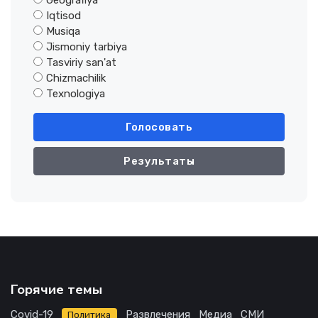
Geografiya
Iqtisod
Musiqa
Jismoniy tarbiya
Tasviriy san'at
Chizmachilik
Texnologiya
Голосовать
Результаты
Горячие темы
Covid-19
Развлечения
Медиа
СМИ
Политика