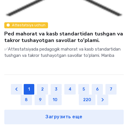
Attestatsiya uchun
Ped mahorat va kasb standartidan tushgan va
takror tushayotgan savollar to'plami.
✅Attestatsiyada pedagogik mahorat va kasb standartidan
tushgan va takror tushayotgan savollar to'plami. Manba
1
2
3
4
5
6
7
8
9
10
...
220
Загрузить еще