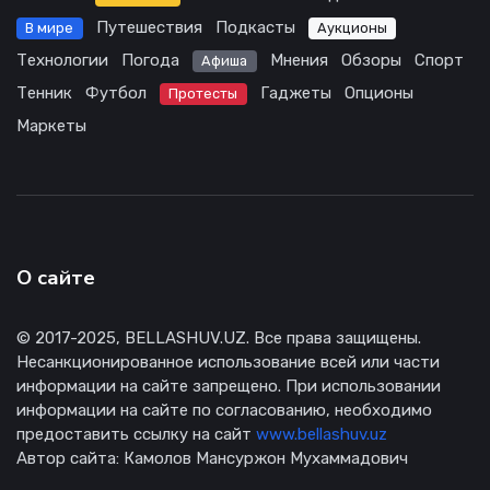
Путешествия
Подкасты
В мире
Аукционы
Технологии
Погода
Мнения
Обзоры
Спорт
Афиша
Тенник
Футбол
Гаджеты
Опционы
Протесты
Маркеты
О сайте
© 2017-2025, BELLASHUV.UZ. Все права защищены.
Несанкционированное использование всей или части
информации на сайте запрещено. При использовании
информации на сайте по согласованию, необходимо
предоставить ссылку на сайт
www.bellashuv.uz
Автор сайта: Камолов Мансуржон Мухаммадович