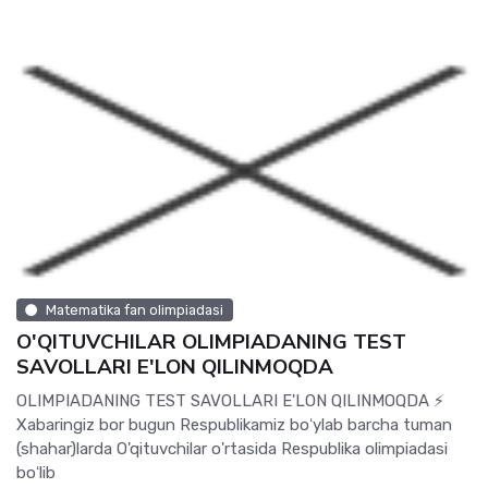
Matematika fan olimpiadasi
O'QITUVCHILAR OLIMPIADANING TEST
SAVOLLARI E'LON QILINMOQDA
OLIMPIADANING TEST SAVOLLARI E'LON QILINMOQDA ⚡️
Xabaringiz bor bugun Respublikamiz boʻylab barcha tuman
(shahar)larda O'qituvchilar o'rtasida Respublika olimpiadasi
boʻlib