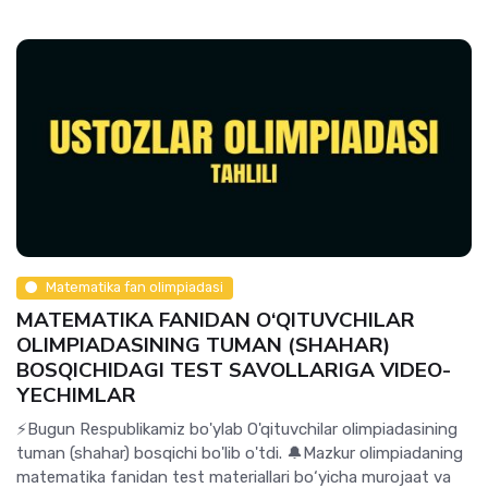
Matematika fan olimpiadasi
MATEMATIKA FANIDAN O‘QITUVCHILAR
OLIMPIADASINING TUMAN (SHAHAR)
BOSQICHIDAGI TEST SAVOLLARIGA VIDEO-
YECHIMLAR
⚡️Bugun Respublikamiz bo'ylab O'qituvchilar olimpiadasining
tuman (shahar) bosqichi bo'lib o'tdi. 🔔Mazkur olimpiadaning
matematika fanidan test materiallari bo‘yicha murojaat va