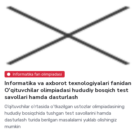
Informatika fan olimpiadasi
Informatika va axborot texnologiyalari fanidan
O'qituvchilar olimpiadasi hududiy bosqich test
savollari hamda dasturlash
O'qituvchilar o'rtasida o'tkazilgan ustozlar olimpiadasining
hududiy bosiqchida tushgan test savollarini hamda
dasturlash turida berilgan masalalarni yuklab olishingiz
mumkin