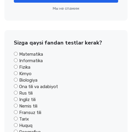
Мы не спамим
Sizga qaysi fandan testlar kerak?
Matematika
Informatika
Fizika
Kimyo
Biologiya
Ona tili va adabiyot
Rus tili
Ingliz tili
Nemis tili
Fransuz tili
Tarix
Huquq