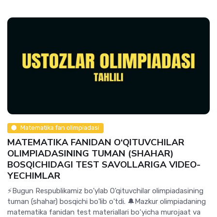
Matematika fan olimpiadasi
MATEMATIKA FANIDAN O‘QITUVCHILAR
OLIMPIADASINING TUMAN (SHAHAR)
BOSQICHIDAGI TEST SAVOLLARIGA VIDEO-
YECHIMLAR
⚡️Bugun Respublikamiz bo'ylab O'qituvchilar olimpiadasining
tuman (shahar) bosqichi bo'lib o'tdi. 🔔Mazkur olimpiadaning
matematika fanidan test materiallari bo‘yicha murojaat va