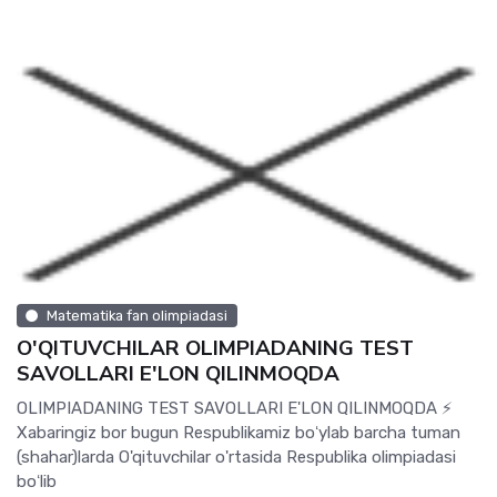
Matematika fan olimpiadasi
O'QITUVCHILAR OLIMPIADANING TEST
SAVOLLARI E'LON QILINMOQDA
OLIMPIADANING TEST SAVOLLARI E'LON QILINMOQDA ⚡️
Xabaringiz bor bugun Respublikamiz boʻylab barcha tuman
(shahar)larda O'qituvchilar o'rtasida Respublika olimpiadasi
boʻlib