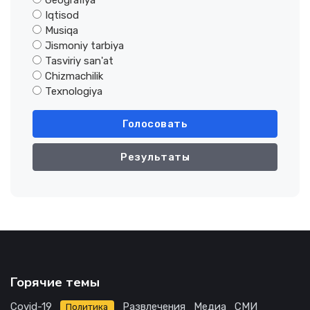
Geografiya
Iqtisod
Musiqa
Jismoniy tarbiya
Tasviriy san'at
Chizmachilik
Texnologiya
Голосовать
Результаты
Горячие темы
Covid-19
Развлечения
Медиа
СМИ
Политика