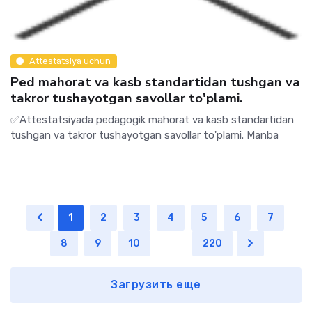
Attestatsiya uchun
Ped mahorat va kasb standartidan tushgan va
takror tushayotgan savollar to'plami.
✅Attestatsiyada pedagogik mahorat va kasb standartidan
tushgan va takror tushayotgan savollar to'plami. Manba
1
2
3
4
5
6
7
8
9
10
...
220
Загрузить еще