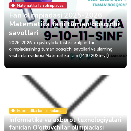
Matematika fan olimpiadasi
Fan olimpiadasi 2025-2026
Matematika fani tuman bosqichi
savollari
2025-2026-o'quvb yilida tashkil etilgan fan
olimpiadasining tuman bosqichi savollari va ularning
yechimlari videosi Matematika fani (14.10.2025-yil)
Informatika fan olimpiadasi
Informatika va axborot texnologiyalari
fanidan O'qituvchilar olimpiadasi