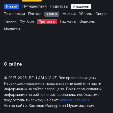
Путешествия
Подкасты
В мире
Аукционы
Технологии
Погода
Мнения
Обзоры
Спорт
Афиша
Тенник
Футбол
Гаджеты
Опционы
Протесты
Маркеты
О сайте
© 2017-2025, BELLASHUV.UZ. Все права защищены.
Несанкционированное использование всей или части
информации на сайте запрещено. При использовании
информации на сайте по согласованию, необходимо
предоставить ссылку на сайт
www.bellashuv.uz
Автор сайта: Камолов Мансуржон Мухаммадович