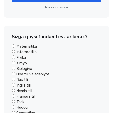
Мы не спамим
Sizga qaysi fandan testlar kerak?
Matematika
Informatika
Fizika
Kimyo
Biologiya
Ona tili va adabiyot
Rus tili
Ingliz tili
Nemis tili
Fransuz tili
Tarix
Huquq