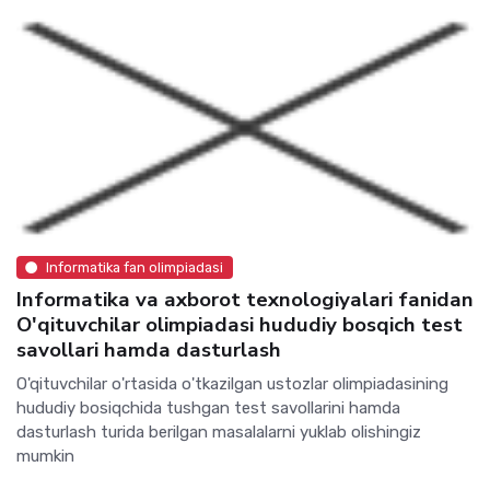
Informatika fan olimpiadasi
Informatika va axborot texnologiyalari fanidan
O'qituvchilar olimpiadasi hududiy bosqich test
savollari hamda dasturlash
O'qituvchilar o'rtasida o'tkazilgan ustozlar olimpiadasining
hududiy bosiqchida tushgan test savollarini hamda
dasturlash turida berilgan masalalarni yuklab olishingiz
mumkin