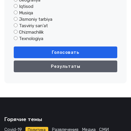
Geografiya
Iqtisod
Musiqa
Jismoniy tarbiya
Tasviriy san'at
Chizmachilik
Texnologiya
Голосовать
Результаты
Горячие темы
Covid-19
Развлечения
Медиа
СМИ
Политика