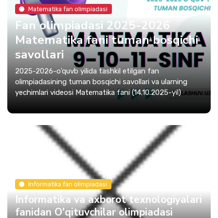
Matematika fan olimpiadasi
Fan olimpiadasi 2025-2026
Matematika fani tuman bosqichi
savollari
2025-2026-o'quvb yilida tashkil etilgan fan
olimpiadasining tuman bosqichi savollari va ularning
yechimlari videosi Matematika fani (14.10.2025-yil)
Informatika fan olimpiadasi
Informatika va axborot texnologiyalari
fanidan O'qituvchilar olimpiadasi