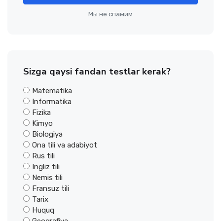
Мы не спамим
Sizga qaysi fandan testlar kerak?
Matematika
Informatika
Fizika
Kimyo
Biologiya
Ona tili va adabiyot
Rus tili
Ingliz tili
Nemis tili
Fransuz tili
Tarix
Huquq