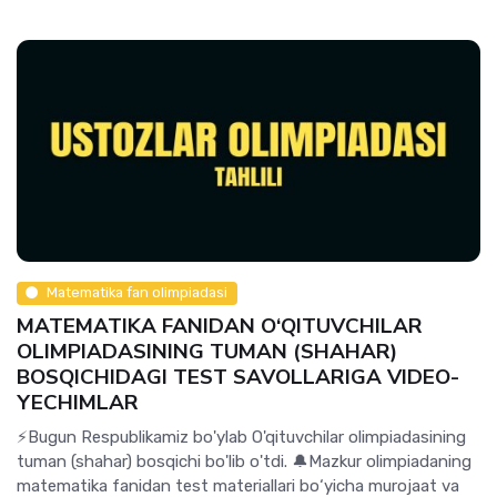
Matematika fan olimpiadasi
MATEMATIKA FANIDAN O‘QITUVCHILAR
OLIMPIADASINING TUMAN (SHAHAR)
BOSQICHIDAGI TEST SAVOLLARIGA VIDEO-
YECHIMLAR
⚡️Bugun Respublikamiz bo'ylab O'qituvchilar olimpiadasining
tuman (shahar) bosqichi bo'lib o'tdi. 🔔Mazkur olimpiadaning
matematika fanidan test materiallari bo‘yicha murojaat va