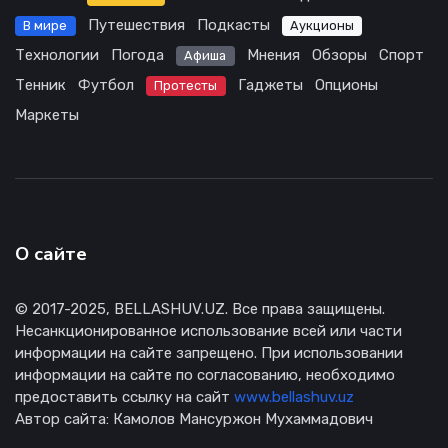
Путешествия
Подкасты
В мире
Аукционы
Технологии
Погода
Мнения
Обзоры
Спорт
Афиша
Тенник
Футбол
Гаджеты
Опционы
Протесты
Маркеты
О сайте
© 2017-2025, BELLASHUV.UZ. Все права защищены.
Несанкционированное использование всей или части
информации на сайте запрещено. При использовании
информации на сайте по согласованию, необходимо
предоставить ссылку на сайт
www.bellashuv.uz
Автор сайта: Камолов Мансуржон Мухаммадович