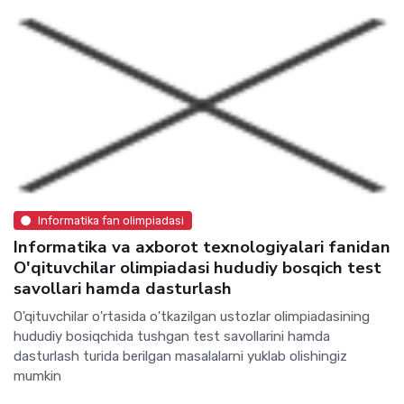
Informatika fan olimpiadasi
Informatika va axborot texnologiyalari fanidan
O'qituvchilar olimpiadasi hududiy bosqich test
savollari hamda dasturlash
O'qituvchilar o'rtasida o'tkazilgan ustozlar olimpiadasining
hududiy bosiqchida tushgan test savollarini hamda
dasturlash turida berilgan masalalarni yuklab olishingiz
mumkin