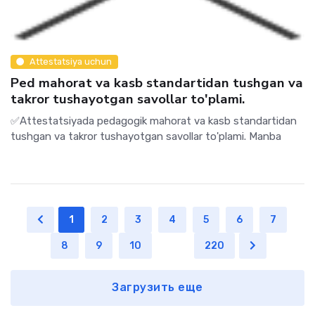
Attestatsiya uchun
Ped mahorat va kasb standartidan tushgan va
takror tushayotgan savollar to'plami.
✅Attestatsiyada pedagogik mahorat va kasb standartidan
tushgan va takror tushayotgan savollar to'plami. Manba
1
2
3
4
5
6
7
8
9
10
...
220
Загрузить еще