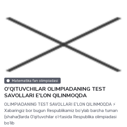
Matematika fan olimpiadasi
O'QITUVCHILAR OLIMPIADANING TEST
SAVOLLARI E'LON QILINMOQDA
OLIMPIADANING TEST SAVOLLARI E'LON QILINMOQDA ⚡️
Xabaringiz bor bugun Respublikamiz boʻylab barcha tuman
(shahar)larda O'qituvchilar o'rtasida Respublika olimpiadasi
boʻlib