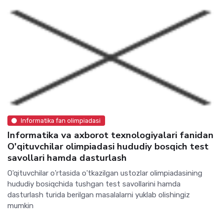
Informatika fan olimpiadasi
Informatika va axborot texnologiyalari fanidan
O'qituvchilar olimpiadasi hududiy bosqich test
savollari hamda dasturlash
O'qituvchilar o'rtasida o'tkazilgan ustozlar olimpiadasining
hududiy bosiqchida tushgan test savollarini hamda
dasturlash turida berilgan masalalarni yuklab olishingiz
mumkin