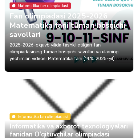
Matematika fan olimpiadasi
Fan olimpiadasi 2025-2026
Matematika fani tuman bosqichi
savollari
2025-2026-o'quvb yilida tashkil etilgan fan
olimpiadasining tuman bosqichi savollari va ularning
yechimlari videosi Matematika fani (14.10.2025-yil)
Informatika fan olimpiadasi
Informatika va axborot texnologiyalari
fanidan O'qituvchilar olimpiadasi