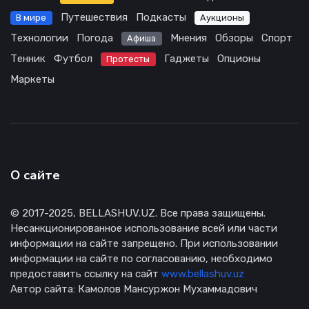
Путешествия
Подкасты
В мире
Аукционы
Технологии
Погода
Мнения
Обзоры
Спорт
Афиша
Тенник
Футбол
Гаджеты
Опционы
Протесты
Маркеты
О сайте
© 2017-2025, BELLASHUV.UZ. Все права защищены.
Несанкционированное использование всей или части
информации на сайте запрещено. При использовании
информации на сайте по согласованию, необходимо
предоставить ссылку на сайт
www.bellashuv.uz
Автор сайта: Камолов Мансуржон Мухаммадович