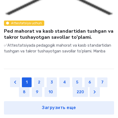
Attestatsiya uchun
Ped mahorat va kasb standartidan tushgan va
takror tushayotgan savollar to'plami.
✅Attestatsiyada pedagogik mahorat va kasb standartidan
tushgan va takror tushayotgan savollar to'plami. Manba
1
2
3
4
5
6
7
8
9
10
...
220
Загрузить еще