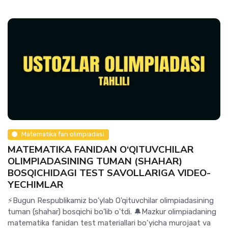
Matematika fan olimpiadasi
MATEMATIKA FANIDAN O‘QITUVCHILAR
OLIMPIADASINING TUMAN (SHAHAR)
BOSQICHIDAGI TEST SAVOLLARIGA VIDEO-
YECHIMLAR
⚡️Bugun Respublikamiz bo'ylab O'qituvchilar olimpiadasining
tuman (shahar) bosqichi bo'lib o'tdi. 🔔Mazkur olimpiadaning
matematika fanidan test materiallari bo‘yicha murojaat va