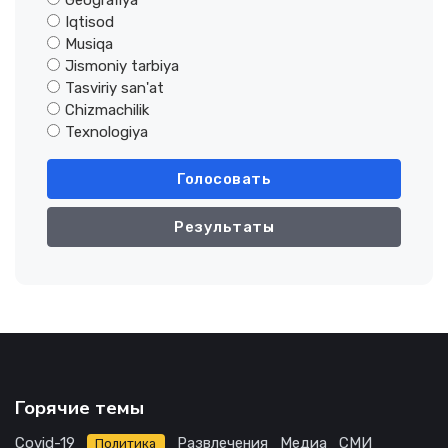
Geografiya
Iqtisod
Musiqa
Jismoniy tarbiya
Tasviriy san'at
Chizmachilik
Texnologiya
Голосовать
Результаты
Горячие темы
Covid-19
Развлечения
Медиа
СМИ
Политика