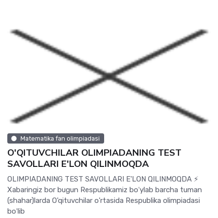
Matematika fan olimpiadasi
O'QITUVCHILAR OLIMPIADANING TEST
SAVOLLARI E'LON QILINMOQDA
OLIMPIADANING TEST SAVOLLARI E'LON QILINMOQDA ⚡️
Xabaringiz bor bugun Respublikamiz boʻylab barcha tuman
(shahar)larda O'qituvchilar o'rtasida Respublika olimpiadasi
boʻlib