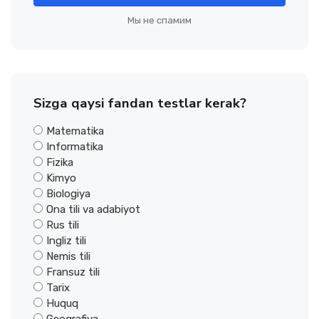
Мы не спамим
Sizga qaysi fandan testlar kerak?
Matematika
Informatika
Fizika
Kimyo
Biologiya
Ona tili va adabiyot
Rus tili
Ingliz tili
Nemis tili
Fransuz tili
Tarix
Huquq