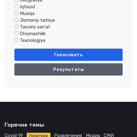
Geografiya
Iqtisod
Musiqa
Jismoniy tarbiya
Tasviriy san'at
Chizmachilik
Texnologiya
Голосовать
Результаты
Горячие темы
Covid-19
Развлечения
Медиа
СМИ
Политика