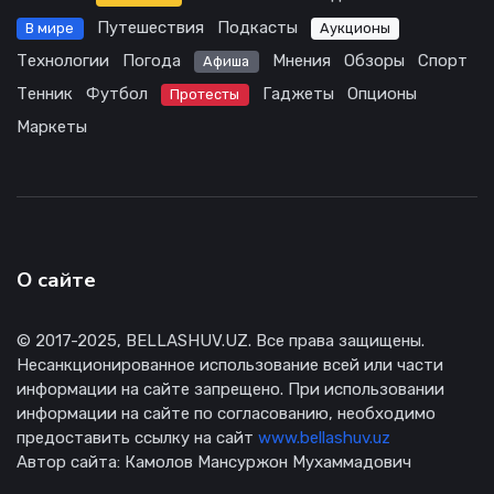
Путешествия
Подкасты
В мире
Аукционы
Технологии
Погода
Мнения
Обзоры
Спорт
Афиша
Тенник
Футбол
Гаджеты
Опционы
Протесты
Маркеты
О сайте
© 2017-2025, BELLASHUV.UZ. Все права защищены.
Несанкционированное использование всей или части
информации на сайте запрещено. При использовании
информации на сайте по согласованию, необходимо
предоставить ссылку на сайт
www.bellashuv.uz
Автор сайта: Камолов Мансуржон Мухаммадович