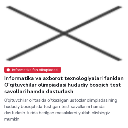
Informatika fan olimpiadasi
Informatika va axborot texnologiyalari fanidan
O'qituvchilar olimpiadasi hududiy bosqich test
savollari hamda dasturlash
O'qituvchilar o'rtasida o'tkazilgan ustozlar olimpiadasining
hududiy bosiqchida tushgan test savollarini hamda
dasturlash turida berilgan masalalarni yuklab olishingiz
mumkin