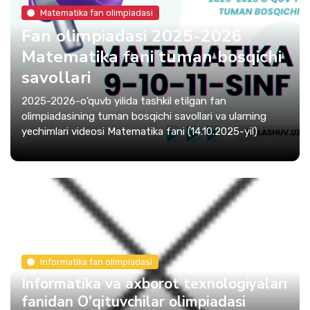
Matematika fan olimpiadasi
Fan olimpiadasi 2025-2026
Matematika fani tuman bosqichi
savollari
2025-2026-o'quvb yilida tashkil etilgan fan
olimpiadasining tuman bosqichi savollari va ularning
yechimlari videosi Matematika fani (14.10.2025-yil)
Informatika fan olimpiadasi
Informatika va axborot texnologiyalari
fanidan O'qituvchilar olimpiadasi