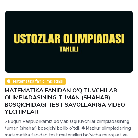
Matematika fan olimpiadasi
MATEMATIKA FANIDAN O‘QITUVCHILAR
OLIMPIADASINING TUMAN (SHAHAR)
BOSQICHIDAGI TEST SAVOLLARIGA VIDEO-
YECHIMLAR
⚡️Bugun Respublikamiz bo'ylab O'qituvchilar olimpiadasining
tuman (shahar) bosqichi bo'lib o'tdi. 🔔Mazkur olimpiadaning
matematika fanidan test materiallari bo‘yicha murojaat va