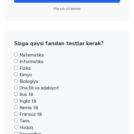
Мы не спамим
Sizga qaysi fandan testlar kerak?
Matematika
Informatika
Fizika
Kimyo
Biologiya
Ona tili va adabiyot
Rus tili
Ingliz tili
Nemis tili
Fransuz tili
Tarix
Huquq