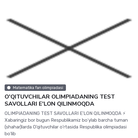
Matematika fan olimpiadasi
O'QITUVCHILAR OLIMPIADANING TEST
SAVOLLARI E'LON QILINMOQDA
OLIMPIADANING TEST SAVOLLARI E'LON QILINMOQDA ⚡️
Xabaringiz bor bugun Respublikamiz boʻylab barcha tuman
(shahar)larda O'qituvchilar o'rtasida Respublika olimpiadasi
boʻlib