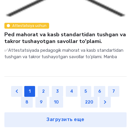
Attestatsiya uchun
Ped mahorat va kasb standartidan tushgan va
takror tushayotgan savollar to'plami.
✅Attestatsiyada pedagogik mahorat va kasb standartidan
tushgan va takror tushayotgan savollar to'plami. Manba
1
2
3
4
5
6
7
8
9
10
...
220
Загрузить еще