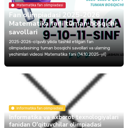
Matematika fan olimpiadasi
Fan olimpiadasi 2025-2026
Matematika fani tuman bosqichi
savollari
2025-2026-o'quvb yilida tashkil etilgan fan
olimpiadasining tuman bosqichi savollari va ularning
yechimlari videosi Matematika fani (14.10.2025-yil)
Informatika fan olimpiadasi
Informatika va axborot texnologiyalari
fanidan O'qituvchilar olimpiadasi