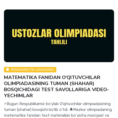
Matematika fan olimpiadasi
MATEMATIKA FANIDAN O‘QITUVCHILAR
OLIMPIADASINING TUMAN (SHAHAR)
BOSQICHIDAGI TEST SAVOLLARIGA VIDEO-
YECHIMLAR
⚡️Bugun Respublikamiz bo'ylab O'qituvchilar olimpiadasining
tuman (shahar) bosqichi bo'lib o'tdi. 🔔Mazkur olimpiadaning
matematika fanidan test materiallari bo‘yicha murojaat va