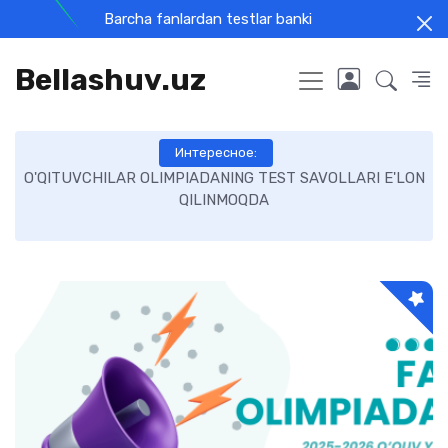
Barcha fanlardan testlar banki
Bellashuv.uz
Интересное:
AVOLLARI E'LON
9-sinf matematika imtihon 10-biletalar javo