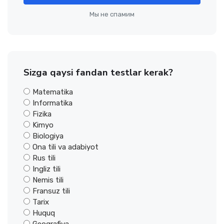
Мы не спамим
Sizga qaysi fandan testlar kerak?
Matematika
Informatika
Fizika
Kimyo
Biologiya
Ona tili va adabiyot
Rus tili
Ingliz tili
Nemis tili
Fransuz tili
Tarix
Huquq