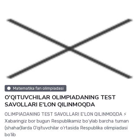
Matematika fan olimpiadasi
O'QITUVCHILAR OLIMPIADANING TEST
SAVOLLARI E'LON QILINMOQDA
OLIMPIADANING TEST SAVOLLARI E'LON QILINMOQDA ⚡️
Xabaringiz bor bugun Respublikamiz boʻylab barcha tuman
(shahar)larda O'qituvchilar o'rtasida Respublika olimpiadasi
boʻlib