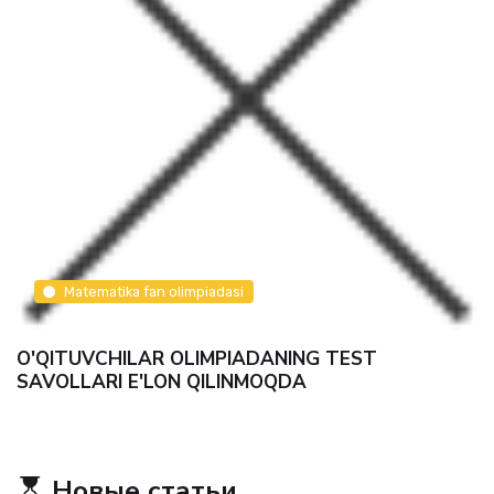
Imtihon savollari
9-sinf matematika imtihon 10-bileta
TEST
Новые статьи