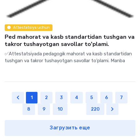
Attestatsiya uchun
Ped mahorat va kasb standartidan tushgan va
takror tushayotgan savollar to'plami.
✅Attestatsiyada pedagogik mahorat va kasb standartidan
tushgan va takror tushayotgan savollar to'plami. Manba
1
2
3
4
5
6
7
8
9
10
...
220
Загрузить еще