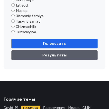
Geografiya
Iqtisod
Musiqa
Jismoniy tarbiya
Tasviriy san'at
Chizmachilik
Texnologiya
Голосовать
Результаты
Горячие темы
Covid-19
Развлечения
Медиа
СМИ
Политика