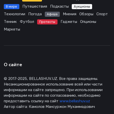
Путешествия
Подкасты
В мире
Аукционы
Технологии
Погода
Мнения
Обзоры
Спорт
Афиша
Тенник
Футбол
Гаджеты
Опционы
Протесты
Маркеты
О сайте
© 2017-2025, BELLASHUV.UZ. Все права защищены.
Несанкционированное использование всей или части
информации на сайте запрещено. При использовании
информации на сайте по согласованию, необходимо
предоставить ссылку на сайт
www.bellashuv.uz
Автор сайта: Камолов Мансуржон Мухаммадович