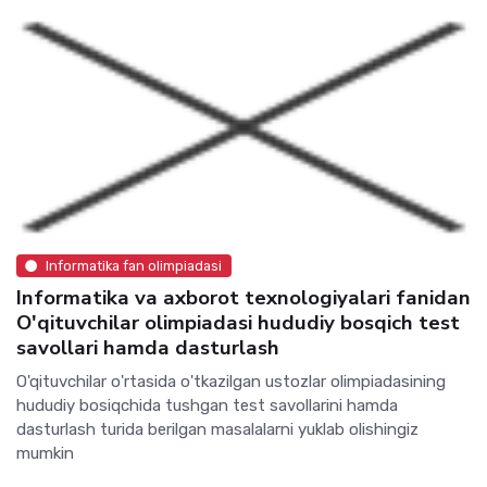
Informatika fan olimpiadasi
Informatika va axborot texnologiyalari fanidan
O'qituvchilar olimpiadasi hududiy bosqich test
savollari hamda dasturlash
O'qituvchilar o'rtasida o'tkazilgan ustozlar olimpiadasining
hududiy bosiqchida tushgan test savollarini hamda
dasturlash turida berilgan masalalarni yuklab olishingiz
mumkin